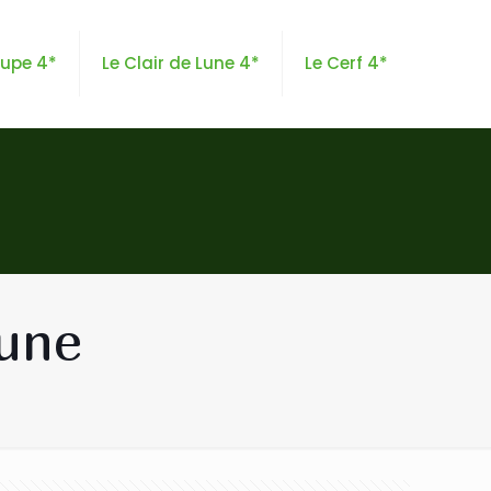
oupe 4*
Le Clair de Lune 4*
Le Cerf 4*
Lune