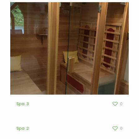
Spa .3
0
Spa .2
0