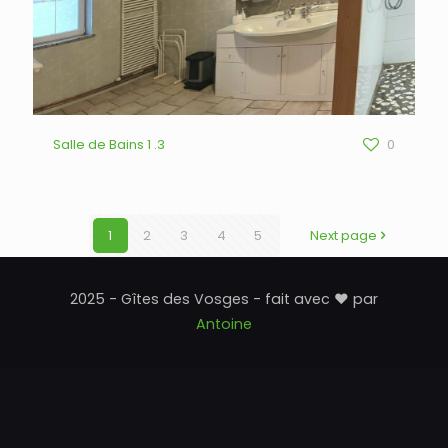
Salle de Bains 1 .3
0
1
2
3
4
5
Next page
2025 - Gîtes des Vosges - fait avec ♥ par
Antoine