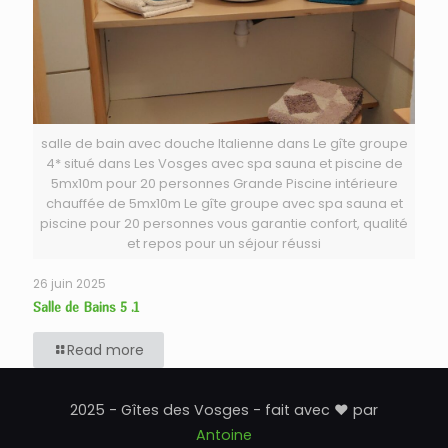
salle de bain avec douche Italienne dans Le gîte groupe
4* situé dans Les Vosges avec spa sauna et piscine de
5mx10m pour 20 personnes Grande Piscine intérieure
chauffée de 5mx10m Le gîte groupe avec spa sauna et
piscine pour 20 personnes vous garantie confort, qualité
et repos pour un séjour réussi
26 juin 2025
Salle de Bains 5 .1
Read more
2025 - Gîtes des Vosges - fait avec ♥ par
Antoine