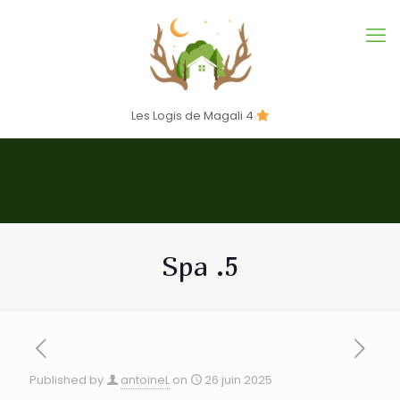
Les Logis de Magali 4
Spa .5
Published by
antoineL
on
26 juin 2025