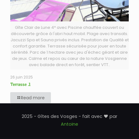
Gîte Clair de Lune 4* avec Piscine chauffée couvert ou
découverte grâce à l'abri haut mobil. Plage avec transats.
Jacuzzi Spa et Sauna privés inclus. Prestation de Qualité et
confort garantie. Terrasse sécurisée pour jouer en toute
sérénité. Parc de 1 hectare avec jeu d'échec géant et aire
de jeux. Calme et repos au cœur de la nature Vosgienne
avec balade direct en forêt, sentier VTT..
26 juin 2025
Terrasse .1
Read more
2025 - Gîtes des Vosges - fait avec ♥ par
Antoine