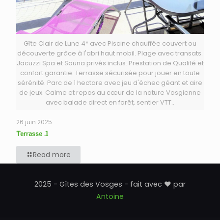
Gîte Clair de Lune 4* avec Piscine chauffée couvert ou
découverte grâce à l'abri haut mobil. Plage avec transats.
Jacuzzi Spa et Sauna privés inclus. Prestation de Qualité et
confort garantie. Terrasse sécurisée pour jouer en toute
sérénité. Parc de 1 hectare avec jeu d'échec géant et aire
de jeux. Calme et repos au cœur de la nature Vosgienne
avec balade direct en forêt, sentier VTT..
26 juin 2025
Terrasse .1
Read more
2025 - Gîtes des Vosges - fait avec ♥ par
Antoine