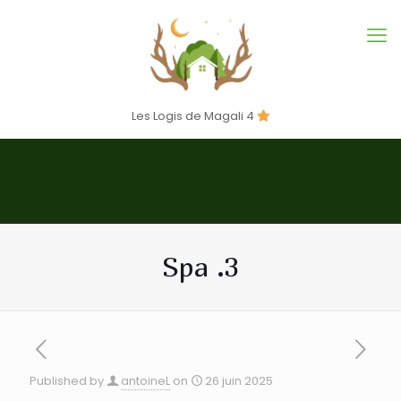
Les Logis de Magali 4
Spa .3
Published by
antoineL
on
26 juin 2025